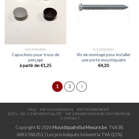
ACCESSOIRES
ACCESSOIRES
Capuchons pour trous de
Vis de montage pour installer
perçage
une porte moustiquaire
à partir de:
€
1,25
€
4,20
1
2
FAQ
INFOS LIVRAISON
INFOS PAIEMENT
DÉCL. DE CONFIDENTIALITÉ
INFORMATIONS SUR L’ENTREPRISE
CONTACT
Copyright © 2026
MoustiquaireSurMesure.be
. TVA BE
0693.768.051 | Les prix indiqués incluent la TVA (21%)