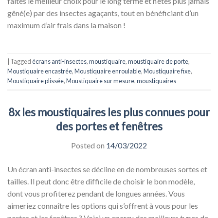
faites le meilleur choix pour le long terme et n’êtes plus jamais
gêné(e) par des insectes agaçants, tout en bénéficiant d’un
maximum d’air frais dans la maison !
|
Tagged
écrans anti-insectes
,
moustiquaire
,
moustiquaire de porte
,
Moustiquaire encastrée
,
Moustiquaire enroulable
,
Moustiquaire fixe
,
Moustiquaire plissée
,
Moustiquaire sur mesure
,
moustiquaires
8x les moustiquaires les plus connues pour
des portes et fenêtres
Posted on
14/03/2022
Un écran anti-insectes se décline en de nombreuses sortes et
tailles. Il peut donc être difficile de choisir le bon modèle,
dont vous profiterez pendant de longues années. Vous
aimeriez connaître les options qui s’offrent à vous pour les
portes et les fenêtres ? Voici un aperçu des meilleurs types de