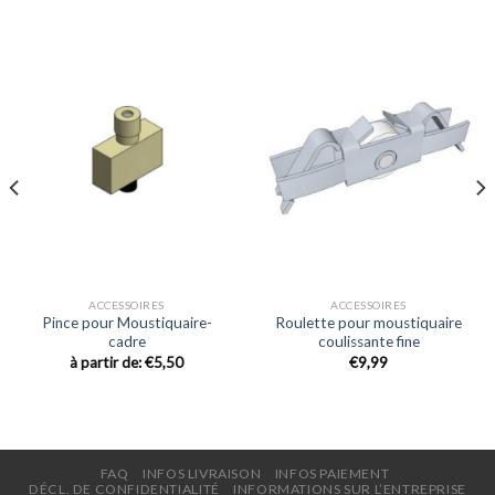
ACCESSOIRES
ACCESSOIRES
Pince pour Moustiquaire-
Roulette pour moustiquaire
cadre
coulissante fine
à partir de:
€
5,50
€
9,99
FAQ
INFOS LIVRAISON
INFOS PAIEMENT
DÉCL. DE CONFIDENTIALITÉ
INFORMATIONS SUR L’ENTREPRISE